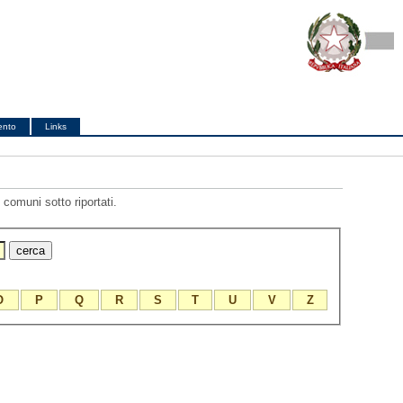
ento
Links
comuni sotto riportati.
O
P
Q
R
S
T
U
V
Z