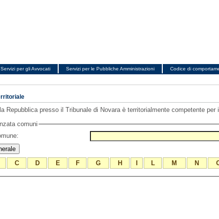
Servizi per gli Avvocati
Servizi per le Pubbliche Amministrazioni
Codice di comportam
ritoriale
a Repubblica presso il Tribunale di Novara è territorialmente competente per i 
anzata comuni
comune:
C
D
E
F
G
H
I
L
M
N