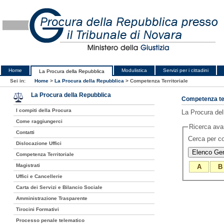
Home
Modulistica
Servizi per i cittadini
La Procura della Repubblica
Sei in:
Home
>
La Procura della Repubblica
>
Competenza Territoriale
La Procura della Repubblica
Competenza ter
I compiti della Procura
La Procura dell
Come raggiungerci
Ricerca av
Contatti
Cerca per 
Dislocazione Uffici
Competenza Territoriale
Magistrati
A
B
Uffici e Cancellerie
Carta dei Servizi e Bilancio Sociale
Amministrazione Trasparente
Tirocini Formativi
Processo penale telematico