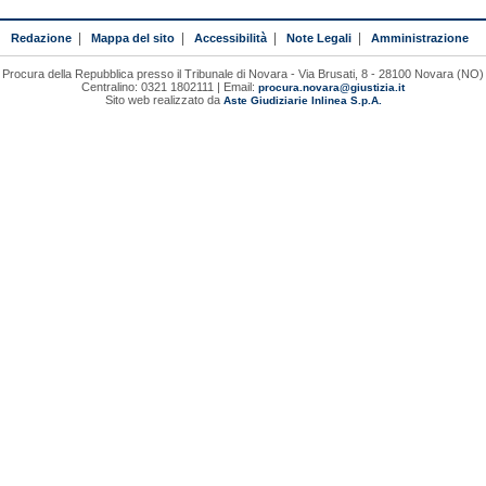
Redazione
|
Mappa del sito
|
Accessibilità
|
Note Legali
|
Amministrazione
Procura della Repubblica presso il Tribunale di Novara - Via Brusati, 8 - 28100 Novara (NO)
Centralino: 0321 1802111 | Email:
procura.novara@giustizia.it
Sito web realizzato da
Aste Giudiziarie Inlinea S.p.A.