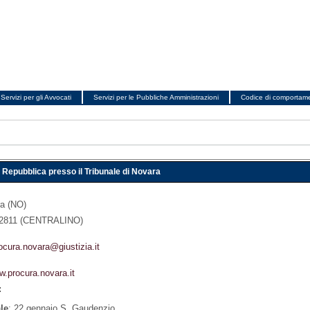
Servizi per gli Avvocati
Servizi per le Pubbliche Amministrazioni
Codice di comportam
 Repubblica presso il Tribunale di Novara
ra (NO)
02811 (CENTRALINO)
ocura.novara@giustizia.it
.procura.novara.it
:
ale
: 22 gennaio S. Gaudenzio