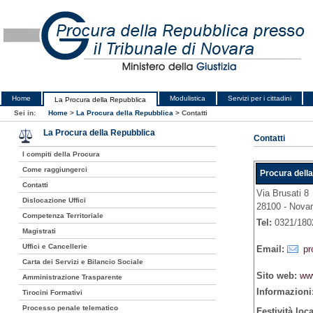
Home
Modulistica
Servizi per i cittadini
La Procura della Repubblica
Sei in:
Home
>
La Procura della Repubblica
>
Contatti
La Procura della Repubblica
Contatti
I compiti della Procura
Come raggiungerci
Procura della
Contatti
Via Brusati 8
Dislocazione Uffici
28100 - Nova
Competenza Territoriale
Tel:
0321/18
Magistrati
Uffici e Cancellerie
Email:
pr
Carta dei Servizi e Bilancio Sociale
Sito web:
www
Amministrazione Trasparente
Informazioni
Tirocini Formativi
Processo penale telematico
Festività loc