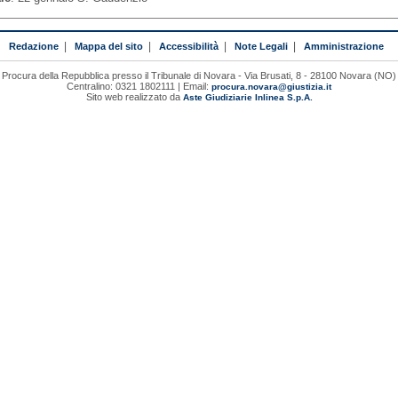
Redazione
|
Mappa del sito
|
Accessibilità
|
Note Legali
|
Amministrazione
Procura della Repubblica presso il Tribunale di Novara - Via Brusati, 8 - 28100 Novara (NO)
Centralino: 0321 1802111 | Email:
procura.novara@giustizia.it
Sito web realizzato da
Aste Giudiziarie Inlinea S.p.A.