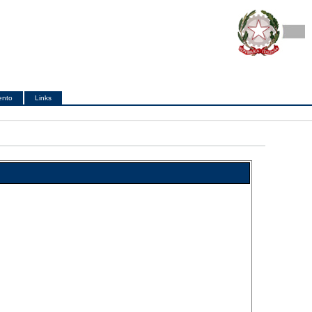
ento
Links