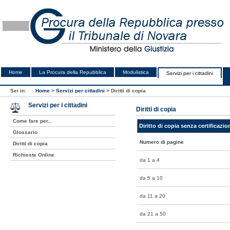
Home
La Procura della Repubblica
Modulistica
Servizi per i cittadini
Sei in:
Home
>
Servizi per cittadini
>
Diritti di copia
Servizi per i cittadini
Diritti di copia
Come fare per...
Diritto di copia senza certificazi
Glossario
Numero di pagine
Diritti di copia
Richieste Online
da 1 a 4
da 5 a 10
da 11 a 20
da 21 a 50