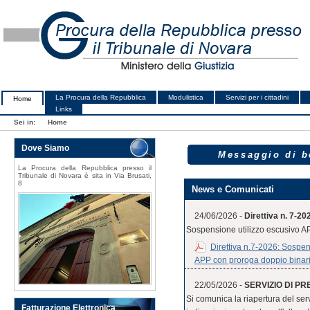
La Procura della Repubblica
Modulistica
Servizi per i cittadini
Home
Links
Sei in:
Home
Dove Siamo
Messaggio di b
La Procura della Repubblica presso il
Tribunale di Novara è sita in Via Brusati,
8
News e Comunicati
24/06/2026 -
Direttiva n. 7-20
Sospensione utilizzo escusivo A
Direttiva n.7-2026: Sospens
APP con proroga doppio binar
22/05/2026 -
SERVIZIO DI PR
Si comunica la riapertura del serv
Fatturazione Elettronica