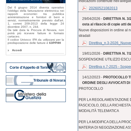
indicazioni contenute nell'allegat
Dal 6 giugno 2014 diventa operativo
20260521082013
l'obbligo della fatturazione elettronica nei
rapporti economici tra pubblica
amministrazione e fornitori di beni e
29/04/2026 -
DIRETTIVA N. 3/20
servizi, normativamente previsto dall'art.
1, commi 209-2013 della legge 24
osta al rilascio di copie atti de
dicembre 2007, n. 244.
Nuove disposizioni in ordine al null
Da tale data la Procura di Novara, non
potrà più ricevere fatture in formato
stradali
cartaceo.
Il codice Univoco IPA da utilizzarsi per la
Direttiva_n.3-2026_Nuove_
predisposizione delle fatture è
63PPHH
Accedi
19/01/2026 -
DIRETTIVA N. 7/
SOSPENSIONE UTILIZZO ESCL
Direttiva n.7-2025 - Sospen
Corte d'Appello di Torino
14/12/2023 -
PROTOCOLLO T
Tribunale di Novara
ORDINE DEGLI AVVOCATI DI N
PROTOCOLLO
PER LA REGOLAMENTAZIONE D
FASCICOLO, DELLA RICHIESTA 
MODALITÀ TELEMATICA
PER LA MODIFICA DELLA PRO
MATERIA DI NEGOZIAZIONE AS